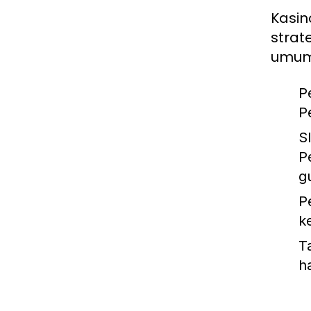
Kasin
strat
umum
P
P
Sl
P
g
P
k
T
h