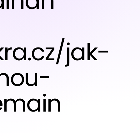
ainan
ra.cz/jak-
nou-
emain