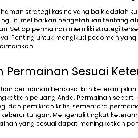
aman strategi kasino yang baik adalah ku
g. Ini melibatkan pengetahuan tentang at
an. Setiap permainan memiliki strategi te
nya. Penting untuk mengikuti pedoman yang
dimainkan.
ih Permainan Sesuai Ket
ihan permainan berdasarkan keterampilan 
gkatkan peluang Anda. Permainan seperti 
egi dan pemikiran kritis, sementara permain
keberuntungan. Mengenali tingkat keteramp
ainan yang sesuai dapat meningkatkan p