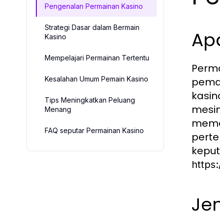
Pengenalan Permainan Kasino
Strategi Dasar dalam Bermain
Ap
Kasino
Mempelajari Permainan Tertentu
Perma
Kesalahan Umum Pemain Kasino
pemai
kasin
Tips Meningkatkan Peluang
mesin
Menang
memen
FAQ seputar Permainan Kasino
perte
keput
https
Je