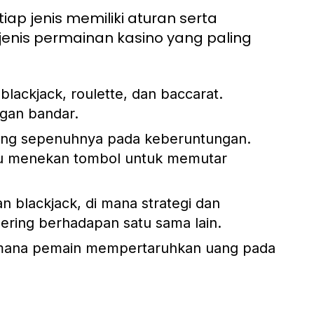
iap jenis memiliki aturan serta
jenis permainan kasino yang paling
blackjack, roulette, dan baccarat.
ngan bandar.
ung sepenuhnya pada keberuntungan.
u menekan tombol untuk memutar
n blackjack, di mana strategi dan
ering berhadapan satu sama lain.
i mana pemain mempertaruhkan uang pada