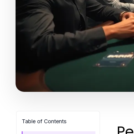
Table of Contents
Pe