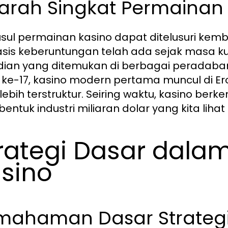
jarah Singkat Permainan
usul permainan kasino dapat ditelusuri kemb
sis keberuntungan telah ada sejak masa k
dian yang ditemukan di berbagai peradaban
ke-17, kasino modern pertama muncul di Er
lebih terstruktur. Seiring waktu, kasino be
ntuk industri miliaran dolar yang kita lihat ha
rategi Dasar dala
sino
mahaman Dasar Strategi