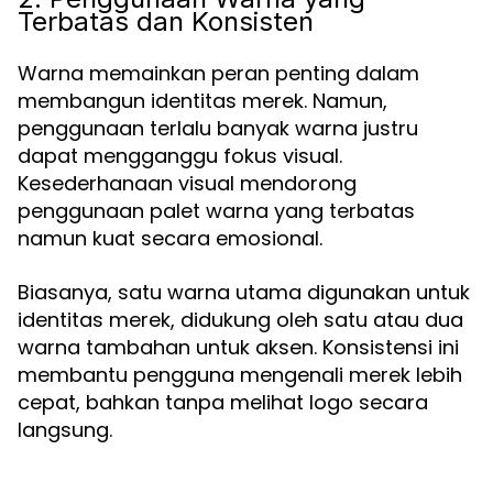
Terbatas dan Konsisten
Warna memainkan peran penting dalam
membangun identitas merek. Namun,
penggunaan terlalu banyak warna justru
dapat mengganggu fokus visual.
Kesederhanaan visual mendorong
penggunaan palet warna yang terbatas
namun kuat secara emosional.
Biasanya, satu warna utama digunakan untuk
identitas merek, didukung oleh satu atau dua
warna tambahan untuk aksen. Konsistensi ini
membantu pengguna mengenali merek lebih
cepat, bahkan tanpa melihat logo secara
langsung.