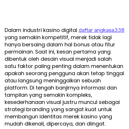
Dalam industri kasino digital
daftar angkasa338
yang semakin kompetitif, merek tidak lagi
hanya bersaing dalam hal bonus atau fitur
permainan. Saat ini, kesan pertama yang
dibentuk oleh desain visual menjadi salah
satu faktor paling penting dalam menentukan
apakah seorang pengguna akan tetap tinggal
atau langsung meninggalkan sebuah
platform. Di tengah banjirnya informasi dan
tampilan yang semakin kompleks,
kesederhanaan visual justru muncul sebagai
strategi branding yang sangat kuat untuk
membangun identitas merek kasino yang
mudah dikenali, dipercaya, dan diingat.