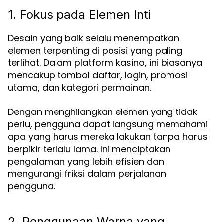
1. Fokus pada Elemen Inti
Desain yang baik selalu menempatkan
elemen terpenting di posisi yang paling
terlihat. Dalam platform kasino, ini biasanya
mencakup tombol daftar, login, promosi
utama, dan kategori permainan.
Dengan menghilangkan elemen yang tidak
perlu, pengguna dapat langsung memahami
apa yang harus mereka lakukan tanpa harus
berpikir terlalu lama. Ini menciptakan
pengalaman yang lebih efisien dan
mengurangi friksi dalam perjalanan
pengguna.
2. Penggunaan Warna yang