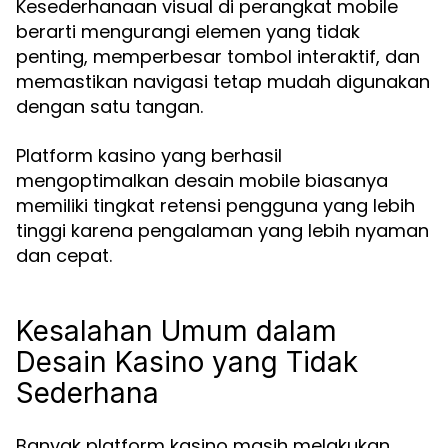
Kesederhanaan visual di perangkat mobile
berarti mengurangi elemen yang tidak
penting, memperbesar tombol interaktif, dan
memastikan navigasi tetap mudah digunakan
dengan satu tangan.
Platform kasino yang berhasil
mengoptimalkan desain mobile biasanya
memiliki tingkat retensi pengguna yang lebih
tinggi karena pengalaman yang lebih nyaman
dan cepat.
Kesalahan Umum dalam
Desain Kasino yang Tidak
Sederhana
Banyak platform kasino masih melakukan