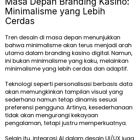
Masa Depan Branding Kasino:
Minimalisme yang Lebih
Cerdas
Tren desain di masa depan menunjukkan
bahwa minimalisme akan terus menjadi arah
utama dalam branding kasino digital. Namun,
ini bukan minimalisme yang kaku, melainkan
minimalisme yang lebih cerdas dan adaptif.
Teknologi seperti personalisasi berbasis data
akan memungkinkan tampilan visual yang
sederhana namun tetap dinamis sesuai
preferensi pengguna. Artinya, kesederhanaan
tidak akan mengurangi kekayaan
pengalaman, tetapi justru memperkuatnya.
Selain itu, integrasi AI dalam desain UI/UX juga