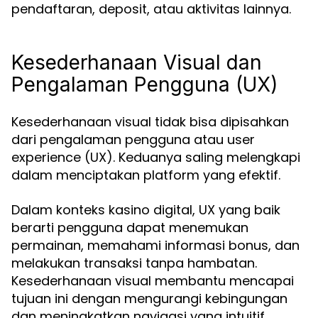
pendaftaran, deposit, atau aktivitas lainnya.
Kesederhanaan Visual dan
Pengalaman Pengguna (UX)
Kesederhanaan visual tidak bisa dipisahkan
dari pengalaman pengguna atau user
experience (UX). Keduanya saling melengkapi
dalam menciptakan platform yang efektif.
Dalam konteks kasino digital, UX yang baik
berarti pengguna dapat menemukan
permainan, memahami informasi bonus, dan
melakukan transaksi tanpa hambatan.
Kesederhanaan visual membantu mencapai
tujuan ini dengan mengurangi kebingungan
dan meningkatkan navigasi yang intuitif.