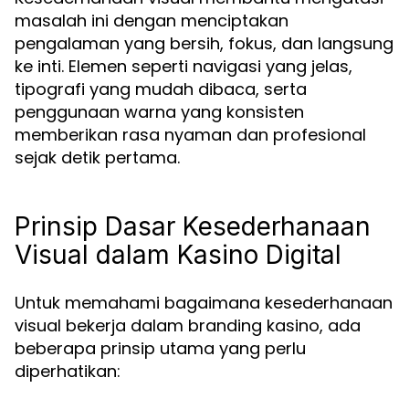
masalah ini dengan menciptakan
pengalaman yang bersih, fokus, dan langsung
ke inti. Elemen seperti navigasi yang jelas,
tipografi yang mudah dibaca, serta
penggunaan warna yang konsisten
memberikan rasa nyaman dan profesional
sejak detik pertama.
Prinsip Dasar Kesederhanaan
Visual dalam Kasino Digital
Untuk memahami bagaimana kesederhanaan
visual bekerja dalam branding kasino, ada
beberapa prinsip utama yang perlu
diperhatikan: