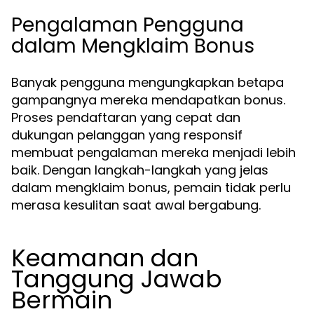
Pengalaman Pengguna
dalam Mengklaim Bonus
Banyak pengguna mengungkapkan betapa
gampangnya mereka mendapatkan bonus.
Proses pendaftaran yang cepat dan
dukungan pelanggan yang responsif
membuat pengalaman mereka menjadi lebih
baik. Dengan langkah-langkah yang jelas
dalam mengklaim bonus, pemain tidak perlu
merasa kesulitan saat awal bergabung.
Keamanan dan
Tanggung Jawab
Bermain