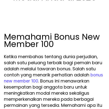
Memahami Bonus New
Member 100
Ketika membahas tentang dunia perjudian,
salah satu peluang terbaik bagi pemain baru
adalah melalui tawaran bonus. Salah satu
contoh yang menarik perhatian adalah
bonus
. Bonus ini menawarkan
new member 100
kesempatan bagi anggota baru untuk
meningkatkan modal mereka sekaligus
memperkenalkan mereka pada berbagai
permainan yang tersedia. Memahami apa itu