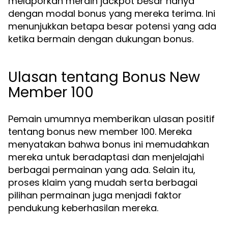
melaporkan meraih jackpot besar hanya
dengan modal bonus yang mereka terima. Ini
menunjukkan betapa besar potensi yang ada
ketika bermain dengan dukungan bonus.
Ulasan tentang Bonus New
Member 100
Pemain umumnya memberikan ulasan positif
tentang bonus new member 100. Mereka
menyatakan bahwa bonus ini memudahkan
mereka untuk beradaptasi dan menjelajahi
berbagai permainan yang ada. Selain itu,
proses klaim yang mudah serta berbagai
pilihan permainan juga menjadi faktor
pendukung keberhasilan mereka.