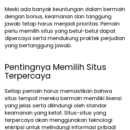
Meski ada banyak keuntungan dalam bermain
dengan bonus, keamanan dan tanggung
jawab tetap harus menjadi prioritas. Pemain
perlu memilih situs yang betul-betul dapat
dipercaya serta mendukung praktek perjudian
yang bertanggung jawab.
Pentingnya Memilih Situs
Terpercaya
Setiap pemain harus memastikan bahwa
situs tempat mereka bermain memiliki lisensi
yang jelas serta dilindungi oleh standar
keamanan yang ketat. Situs-situs yang
terpercaya akan menggunakan teknologi
enkripsi untuk melindungi informasi pribadi