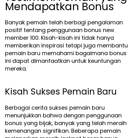
Mendapatkan Bonus
Banyak pemain telah berbagi pengalaman
positif tentang penggunaan bonus new
member 100. Kisah-kisah ini tidak hanya
memberikan inspirasi tetapi juga membantu
pemain baru memahami bagaimana bonus
ini dapat dimanfaatkan untuk keuntungan
mereka.
Kisah Sukses Pemain Baru
Berbagai cerita sukses pemain baru
menunjukkan bahwa dengan penggunaan
bonus yang bijak, banyak yang telah meraih
kemenangan signifikan. Beberapa pemain