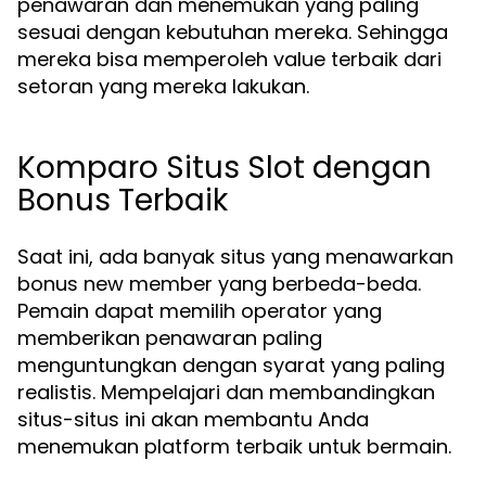
penawaran dan menemukan yang paling
sesuai dengan kebutuhan mereka. Sehingga
mereka bisa memperoleh value terbaik dari
setoran yang mereka lakukan.
Komparo Situs Slot dengan
Bonus Terbaik
Saat ini, ada banyak situs yang menawarkan
bonus new member yang berbeda-beda.
Pemain dapat memilih operator yang
memberikan penawaran paling
menguntungkan dengan syarat yang paling
realistis. Mempelajari dan membandingkan
situs-situs ini akan membantu Anda
menemukan platform terbaik untuk bermain.