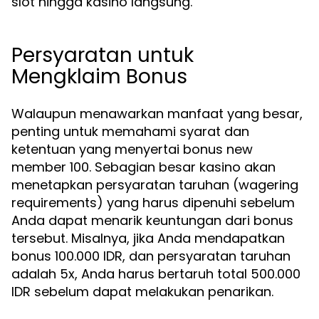
slot hingga kasino langsung.
Persyaratan untuk
Mengklaim Bonus
Walaupun menawarkan manfaat yang besar,
penting untuk memahami syarat dan
ketentuan yang menyertai bonus new
member 100. Sebagian besar kasino akan
menetapkan persyaratan taruhan (wagering
requirements) yang harus dipenuhi sebelum
Anda dapat menarik keuntungan dari bonus
tersebut. Misalnya, jika Anda mendapatkan
bonus 100.000 IDR, dan persyaratan taruhan
adalah 5x, Anda harus bertaruh total 500.000
IDR sebelum dapat melakukan penarikan.