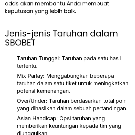
odds akan membantu Anda membuat
keputusan yang lebih baik.
Jenis-jenis Taruhan dalam
SBOBET
Taruhan Tunggal: Taruhan pada satu hasil
tertentu.
Mix Parlay: Menggabungkan beberapa
taruhan dalam satu tiket untuk meningkatkan
potensi kemenangan.
Over/Under: Taruhan berdasarkan total poin
yang dihasilkan dalam sebuah pertandingan.
Asian Handicap: Opsi taruhan yang
memberikan keuntungan kepada tim yang
diunggulkan.