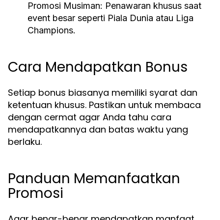
Promosi Musiman: Penawaran khusus saat
event besar seperti Piala Dunia atau Liga
Champions.
Cara Mendapatkan Bonus
Setiap bonus biasanya memiliki syarat dan
ketentuan khusus. Pastikan untuk membaca
dengan cermat agar Anda tahu cara
mendapatkannya dan batas waktu yang
berlaku.
Panduan Memanfaatkan
Promosi
Agar benar-benar mendapatkan manfaat