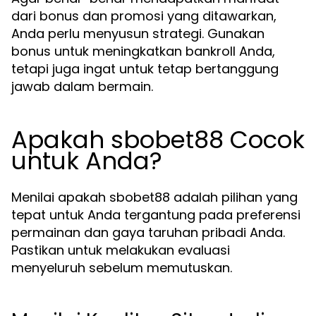
dari bonus dan promosi yang ditawarkan,
Anda perlu menyusun strategi. Gunakan
bonus untuk meningkatkan bankroll Anda,
tetapi juga ingat untuk tetap bertanggung
jawab dalam bermain.
Apakah sbobet88 Cocok
untuk Anda?
Menilai apakah sbobet88 adalah pilihan yang
tepat untuk Anda tergantung pada preferensi
permainan dan gaya taruhan pribadi Anda.
Pastikan untuk melakukan evaluasi
menyeluruh sebelum memutuskan.