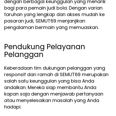
dengan berbagai keunggulan yang menarik
bagi para pemain judi bola. Dengan varian
taruhan yang lengkap dan akses mudah ke
pasaran judi, SEMUT69 menjanjikan
pengalaman bermain yang memuaskan.
Pendukung Pelayanan
Pelanggan
Keberadaan tim dukungan pelanggan yang
responsif dan ramah di SEMUT69 merupakan
salah satu keunggulan yang bisa Anda
andalkan. Mereka siap membantu Anda
kapan saja dengan menjawab pertanyaan
atau menyelesaikan masalah yang Anda
hadapi.