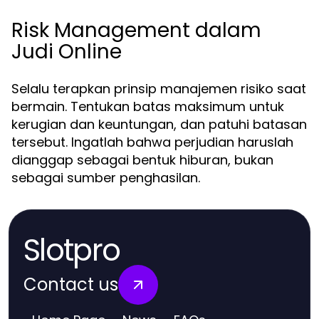
Risk Management dalam
Judi Online
Selalu terapkan prinsip manajemen risiko saat
bermain. Tentukan batas maksimum untuk
kerugian dan keuntungan, dan patuhi batasan
tersebut. Ingatlah bahwa perjudian haruslah
dianggap sebagai bentuk hiburan, bukan
sebagai sumber penghasilan.
Slotpro
Contact us