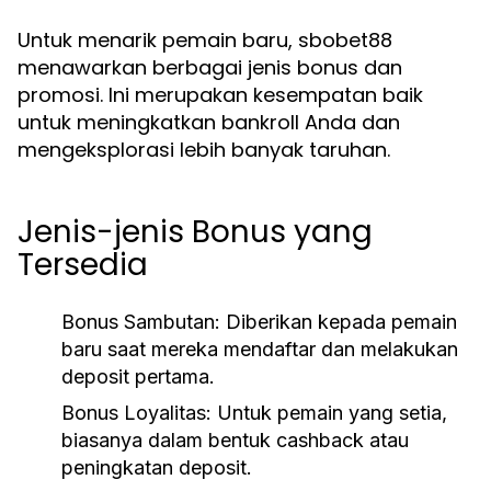
Untuk menarik pemain baru, sbobet88
menawarkan berbagai jenis bonus dan
promosi. Ini merupakan kesempatan baik
untuk meningkatkan bankroll Anda dan
mengeksplorasi lebih banyak taruhan.
Jenis-jenis Bonus yang
Tersedia
Bonus Sambutan: Diberikan kepada pemain
baru saat mereka mendaftar dan melakukan
deposit pertama.
Bonus Loyalitas: Untuk pemain yang setia,
biasanya dalam bentuk cashback atau
peningkatan deposit.