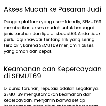
Akses Mudah ke Pasaran Judi
Dengan platform yang user-friendly, SEMUT69
memberikan akses mudah untuk berbagai
jenis taruhan dan liga di sbobet88. Anda tidak
perlu lagi khawatir tentang link yang sering
terblokir, karena SEMUT69 menjamin akses
yang aman dan cepat.
Keamanan dan Kepercayaan
di SEMUT69
Di dunia taruhan, reputasi adalah segalanya.
SEMUT69 mengutamakan keamanan dan
kepercayaan, menjamin bahwa setiap