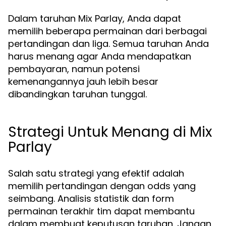
Dalam taruhan Mix Parlay, Anda dapat
memilih beberapa permainan dari berbagai
pertandingan dan liga. Semua taruhan Anda
harus menang agar Anda mendapatkan
pembayaran, namun potensi
kemenangannya jauh lebih besar
dibandingkan taruhan tunggal.
Strategi Untuk Menang di Mix
Parlay
Salah satu strategi yang efektif adalah
memilih pertandingan dengan odds yang
seimbang. Analisis statistik dan form
permainan terakhir tim dapat membantu
dalam membuat keputusan taruhan. Jangan